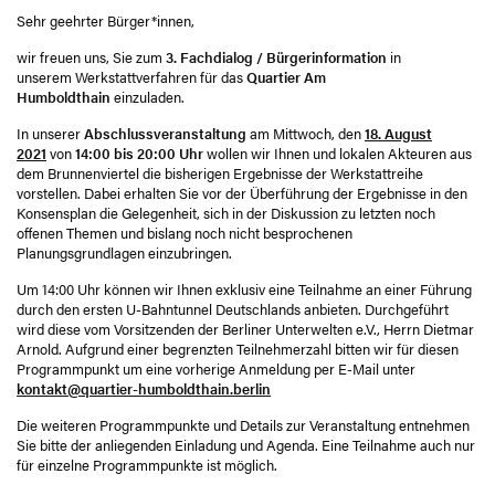
Sehr geehrter Bürger*innen,
wir freuen uns, Sie zum
3. Fachdialog / Bürgerinformation
in
unserem Werkstattverfahren für das
Quartier Am
Humboldthain
einzuladen.
In unserer
Abschlussveranstaltung
am Mittwoch, den
18. August
2021
von
14:00 bis 20:00 Uhr
wollen wir Ihnen und lokalen Akteuren aus
dem Brunnenviertel die bisherigen Ergebnisse der Werkstattreihe
vorstellen. Dabei erhalten Sie vor der Überführung der Ergebnisse in den
Konsensplan die Gelegenheit, sich in der Diskussion zu letzten noch
offenen Themen und bislang noch nicht besprochenen
Planungsgrundlagen einzubringen.
Um 14:00 Uhr können wir Ihnen exklusiv eine Teilnahme an einer Führung
durch den ersten U-Bahntunnel Deutschlands anbieten. Durchgeführt
wird diese vom Vorsitzenden der Berliner Unterwelten e.V., Herrn Dietmar
Arnold. Aufgrund einer begrenzten Teilnehmerzahl bitten wir für diesen
Programmpunkt um eine vorherige Anmeldung per E-Mail unter
kontakt@quartier-humboldthain.berlin
Die weiteren Programmpunkte und Details zur Veranstaltung entnehmen
Sie bitte der anliegenden Einladung und Agenda. Eine Teilnahme auch nur
für einzelne Programmpunkte ist möglich.